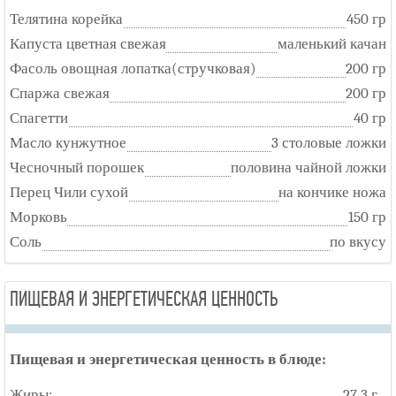
Телятина корейка
450 гр
Капуста цветная свежая
маленький качан
Фасоль овощная лопатка(стручковая)
200 гр
Спаржа свежая
200 гр
Спагетти
40 гр
Масло кунжутное
3 столовые ложки
Чесночный порошек
половина чайной ложки
Перец Чили сухой
на кончике ножа
Морковь
150 гр
Соль
по вкусу
ПИЩЕВАЯ И ЭНЕРГЕТИЧЕСКАЯ ЦЕННОСТЬ
Пищевая и энергетическая ценность в блюде:
Жиры:
27.3 г