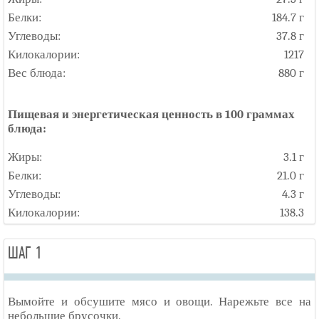
Белки:
184.7 г
Углеводы:
37.8 г
Килокалории:
1217
Вес блюда:
880 г
Пищевая и энергетическая ценность в 100 граммах
блюда:
Жиры:
3.1 г
Белки:
21.0 г
Углеводы:
4.3 г
Килокалории:
138.3
ШАГ 1
Вымойте и обсушите мясо и овощи. Нарежьте все на
небольшие брусочки.