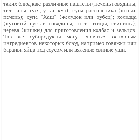
таких блюд как: различные паштеты (печень говядины,
телятины, гуся, утки, кур); супа рассольника (почки,
печень); супа "Хаш" (желудок или рубец); холодца
(путовый сустав говядины, ноги птицы, свинины);
черева (кишки) для приготовления колбас и зельцов.
Так же субпродукты могут являться основным
ингредиентов некоторых блюд, например говяжьи или
бараньи яйца под соусом или вяленые свиные уши.