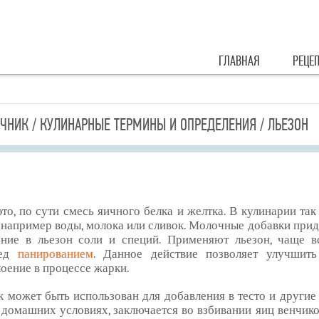
ГЛАВНАЯ
РЕЦЕ
ЧНИК / КУЛИНАРНЫЕ ТЕРМИНЫ И ОПРЕДЕЛЕНИЯ / ЛЬЕЗОН
это, по сути смесь яичного белка и желтка. В кулинарии та
 например воды, молока или сливок. Молочные добавки при
ние в льезон соли и специй. Применяют льезон, чаще 
ред
панированием
. Данное действие позволяет улучшит
лоение в процессе жарки.
к может быть использован для добавления в тесто и други
в домашних условиях, заключается во взбивании яиц венчик