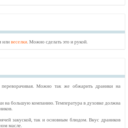
и или
веселки
. Можно сделать это и рукой.
 переворачивая. Можно так же обжарить драники на
ики на большую компанию. Температура в духовке должна
ников.
ячей закуской, так и основным блюдом. Вкус драников
ном масле.