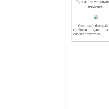
Суп из шампиньон
ячменем
Отличный, быстрый 
грибного супа, ко
сможет приготови...