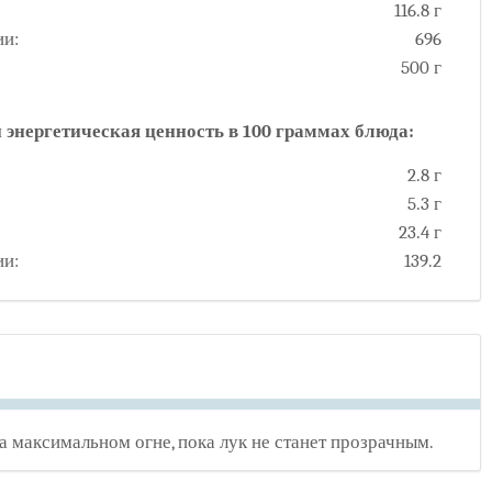
116.8 г
ии:
696
500 г
 энергетическая ценность в 100 граммах блюда:
2.8 г
5.3 г
23.4 г
ии:
139.2
 максимальном огне, пока лук не станет прозрачным.