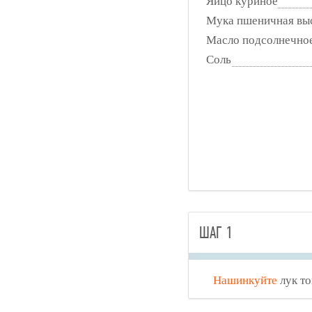
Яйцо куриное
Мука пшеничная вы
Масло подсолнечно
Соль
ШАГ 1
Нашинкуйте
лук то