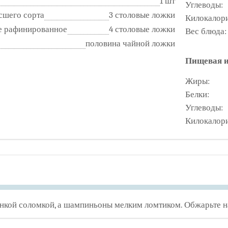
1 шт
Углеводы:
сшего сорта
3 столовые ложки
Килокалор
е рафинированное
4 столовые ложки
Вес блюда:
половина чайной ложки
Пищевая и
Жиры:
Белки:
Углеводы:
Килокалор
нкой соломкой, а шампиньоны мелким ломтиком. Обжарьте на