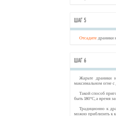
ШАГ 5
Отсадите
драники 
ШАГ 6
Жарьте драники 
максимальном огне с 
Такой способ приг
быть 180°С, а время з
Традиционно к дра
можно приблизить к 